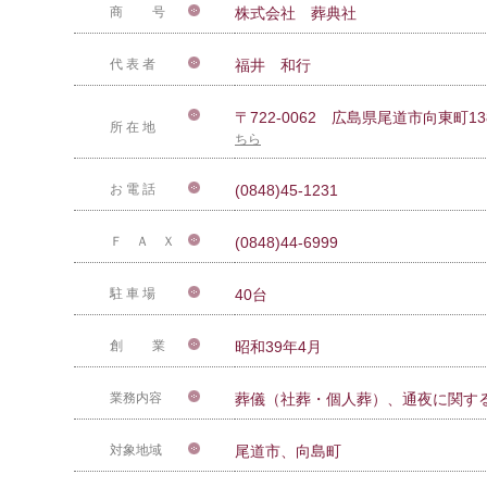
商 号
株式会社 葬典社
代 表 者
福井 和行
〒722-0062 広島県尾道市向東町13
所 在 地
ちら
お 電 話
(0848)45-1231
Ｆ Ａ Ｘ
(0848)44-6999
駐 車 場
40台
創 業
昭和39年4月
業務内容
葬儀（社葬・個人葬）、通夜に関す
対象地域
尾道市、向島町